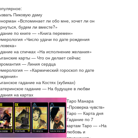
опулярное:
ызвать Пиковую даму
енорман «Вспоминает ли обо мне, хочет ли он
ернуться, будем ли вместе?»
адание по книге — «Книга перемен»
умерология «Число удачи по дате рождения
еловека»
адание на спичках «На исполнение желания»
ыганские карты — Что он делает сейчас
иромантия — Линия сердца
умерология — «Кармический гороскоп по дате
ождения»
ганское гадание на Костях (кубиках)
катеринское гадание — На будущее в любви
адания на картах
Таро Манара
«Проверка чувств»
Таро — Карта дня
Гадание по 7
картам Таро — «На
любовь и
отношения»