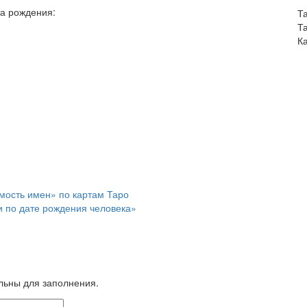
а рождения:
Т
Т
К
мость имен» по картам Таро
 по дате рождения человека»
ельны для заполнения.