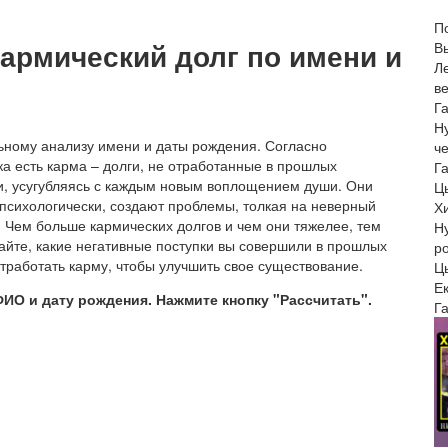
П
армический долг по имени и
В
Л
в
Г
Н
ьному анализу имени и даты рождения. Согласно
ч
ка есть карма – долги, не отработанные в прошлых
Г
ни, усугубляясь с каждым новым воплощением души. Они
Ц
 психологически, создают проблемы, толкая на неверный
Х
 Чем больше кармических долгов и чем они тяжелее, тем
Н
айте, какие негативные поступки вы совершили в прошлых
р
отработать карму, чтобы улучшить свое существование.
Цы
Е
ФИО и дату рождения. Нажмите кнопку "Рассчитать".
Г