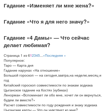
Гадание «Изменяет ли мне жена?»
Гадание «Что я для него значу?»
Гадание «4 Дамы» — Что сейчас
делает любимая?
Страница 1 из 6
1
2
3
4
5
...
»
Последняя »
Популярное:
Таро — Карта дня
Гадание нарунах «На отношение»
Большой гороскоп — на сегодня,завтра,на неделю,месяц и
год
Китайский гороскоп совместимости по знакам зодиака
Цыганское гадание на Костях (кубиках)
Ленорман «Вспоминает ли обо мне, хочет ли он вернуться,
будем ли вместе?»
Расчет совместимости по году рождения и знаку зодиака
Цыганские карты — Что он чувствует ко мне?