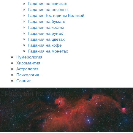
Гадания на спичках
Гадания на печенье
Гадания Екатерины Великой
Гадания на бумаге
Гадания на костях
Гадания на рунах
Гадания на цветах
Гадания на кофе
Гадания на монетах
Нумерология
Хиромантия
Астрология
Психология
Сонник
Гадания на бумаге