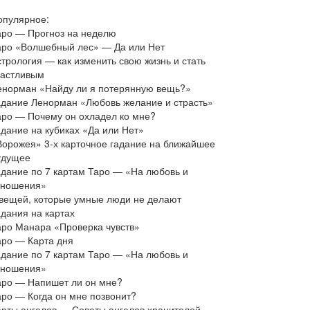
опулярное:
аро — Прогноз на неделю
аро «Волшебный лес» — Да или Нет
стрология — как изменить свою жизнь и стать
частливым
енорман «Найду ли я потерянную вещь?»
адание Ленорман «Любовь желание и страсть»
аро — Почему он охладел ко мне?
адание на кубиках «Да или Нет»
Ворожея» 3-х карточное гадание на ближайшее
удущее
адание по 7 картам Таро — «На любовь и
тношения»
 вещей, которые умные люди не делают
адания на картах
аро Манара «Проверка чувств»
аро — Карта дня
адание по 7 картам Таро — «На любовь и
тношения»
аро — Напишет ли он мне?
аро — Когда он мне позвонит?
арты ангелов — Советы ангелов хранителей