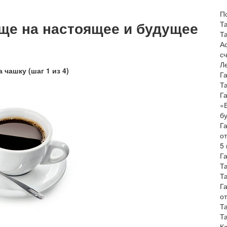
П
ще на настоящее и будущее
Т
Т
А
с
Л
 чашку (шаг 1 из 4)
Г
Т
Г
«
б
Г
о
5
Г
Т
Т
Г
о
Т
Т
К