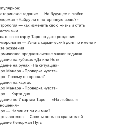
опулярное:
катеринское гадание — На будущее в любви
енорман «Найду ли я потерянную вещь?»
стрология — как изменить свою жизнь и стать
частливым
знать свою карту Таро по дате рождения
умерология — Узнать кармический долг по имени и
ате рождения
армическое предназначение знаков зодиака
адание на кубиках «Да или Нет»
адание на рунах «На ситуацию»
аро Манара «Проверка чувств»
аро- Почему он пропал?
адания на картах
аро Манара «Проверка чувств»
аро — Карта дня
адание по 7 картам Таро — «На любовь и
тношения»
аро — Напишет ли он мне?
арты ангелов — Советы ангелов хранителей
адание Ленорман Путь