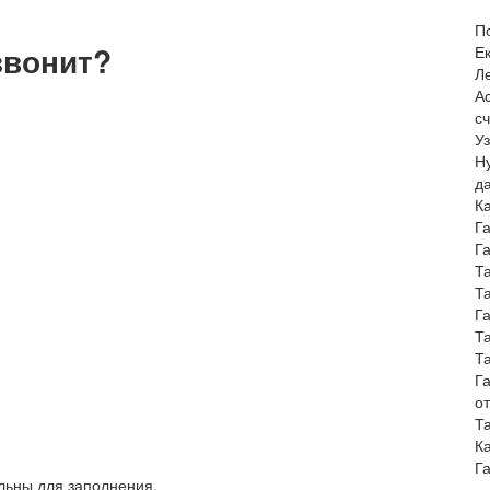
П
звонит?
Е
Л
А
с
У
Н
д
К
Г
Г
Т
Т
Г
Т
Т
Г
о
Т
К
Г
ельны для заполнения.