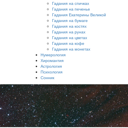
Гадания на спичках
Гадания на печенье
Гадания Екатерины Великой
Гадания на бумаге
Гадания на костях
Гадания на рунах
Гадания на цветах
Гадания на кофе
Гадания на монетах
Нумерология
Хиромантия
Астрология
Психология
Сонник
Гадания на зеркале