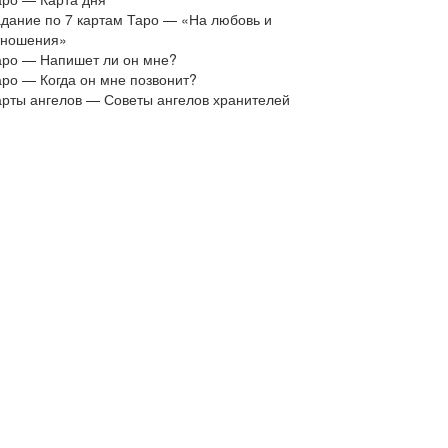
адание по 7 картам Таро — «На любовь и
тношения»
аро — Напишет ли он мне?
аро — Когда он мне позвонит?
арты ангелов — Советы ангелов хранителей