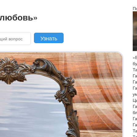
П
 любовь»
«
б
Т
Г
Г
Г
у
Цы
Г
б
Г
Г
Т
Т