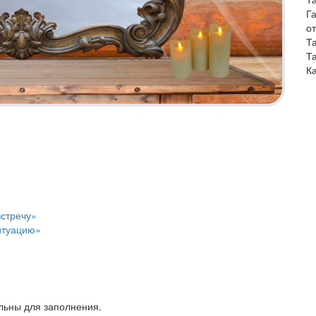
Г
о
Т
Т
К
встречу»
итуацию»
ельны для заполнения.