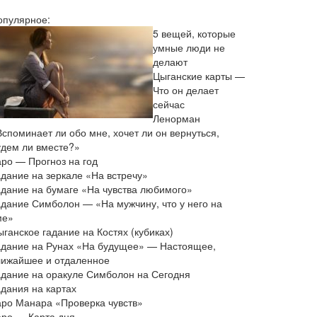
опулярное:
5 вещей, которые
умные люди не
делают
Цыганские карты —
Что он делает
сейчас
Ленорман
Вспоминает ли обо мне, хочет ли он вернуться,
удем ли вместе?»
аро — Прогноз на год
адание на зеркале «На встречу»
адание на бумаге «На чувства любимого»
адание Симболон — «На мужчину, что у него на
ме»
ганское гадание на Костях (кубиках)
адание на Рунах «На будущее» — Настоящее,
лижайшее и отдаленное
адание на оракуле Симболон на Сегодня
адания на картах
аро Манара «Проверка чувств»
аро — Карта дня