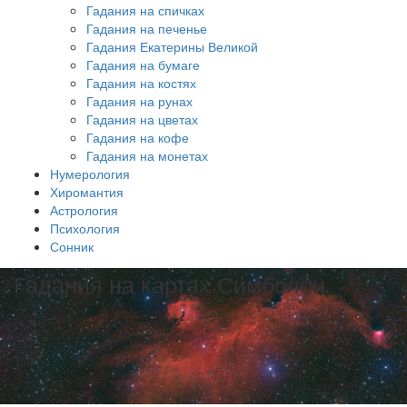
Гадания на спичках
Гадания на печенье
Гадания Екатерины Великой
Гадания на бумаге
Гадания на костях
Гадания на рунах
Гадания на цветах
Гадания на кофе
Гадания на монетах
Нумерология
Хиромантия
Астрология
Психология
Сонник
Гадания на картах Симболон