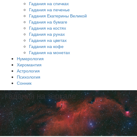
Гадания на спичках
Гадания на печенье
Гадания Екатерины Великой
Гадания на бумаге
Гадания на костях
Гадания на рунах
Гадания на цветах
Гадания на кофе
Гадания на монетах
Нумерология
Хиромантия
Астрология
Психология
Сонник
Гадания на зеркале