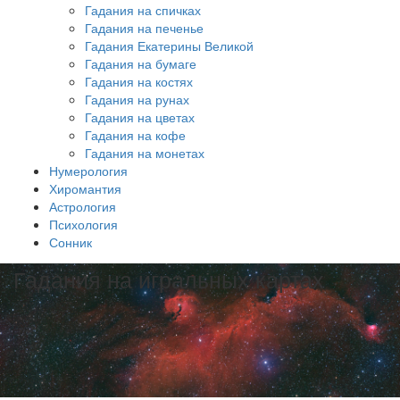
Гадания на спичках
Гадания на печенье
Гадания Екатерины Великой
Гадания на бумаге
Гадания на костях
Гадания на рунах
Гадания на цветах
Гадания на кофе
Гадания на монетах
Нумерология
Хиромантия
Астрология
Психология
Сонник
Гадания на игральных картах