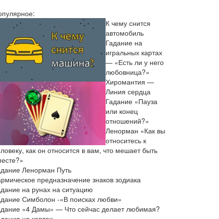
опулярное:
К чему снится
автомобиль
Гадание на
игральных картах
— «Есть ли у него
любовница?»
Хиромантия —
Линия сердца
Гадание «Пауза
или конец
отношений?»
Ленорман «Как вы
относитесь к
ловеку, как он относится в вам, что мешает быть
месте?»
адание Ленорман Путь
армическое предназначение знаков зодиака
адание на рунах на ситуацию
адание Симболон -«В поисках любви»
адание «4 Дамы» — Что сейчас делает любимая?
адания на картах