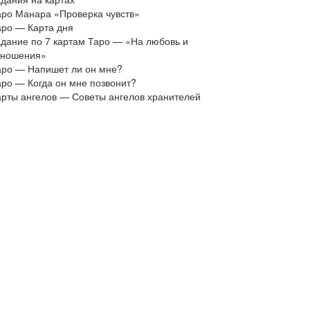
аро Манара «Проверка чувств»
аро — Карта дня
адание по 7 картам Таро — «На любовь и
тношения»
аро — Напишет ли он мне?
аро — Когда он мне позвонит?
арты ангелов — Советы ангелов хранителей