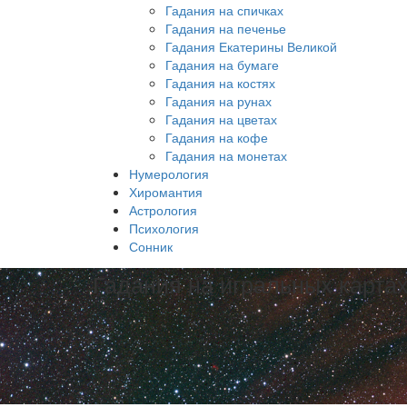
Гадания на спичках
Гадания на печенье
Гадания Екатерины Великой
Гадания на бумаге
Гадания на костях
Гадания на рунах
Гадания на цветах
Гадания на кофе
Гадания на монетах
Нумерология
Хиромантия
Астрология
Психология
Сонник
Гадания на игральных карта