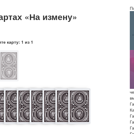
П
артах «На измену»
те карту:
1
из
1
че
в
Г
К
Г
Г
Г
Г