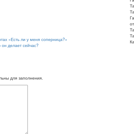
Т
Т
Г
о
Т
Т
ртах «Есть ли у меня соперница?»
К
 он делает сейчас?
ельны для заполнения.