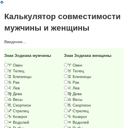
Калькулятор совместимости
мужчины и женщины
Введение…
Знак Зодиака мужчины
Знак Зодиака женщины
♈ Овен
♈ Овен
♉ Телец
♉ Телец
♊ Близнецы
♊ Близнецы
♋ Рак
♋ Рак
♌ Лев
♌ Лев
♍ Дева
♍ Дева
♎ Весы
♎ Весы
♏ Скорпион
♏ Скорпион
♐ Стрелец
♐ Стрелец
♑ Козерог
♑ Козерог
♒ Водолей
♒ Водолей
♓ Рыбы
♓ Рыбы