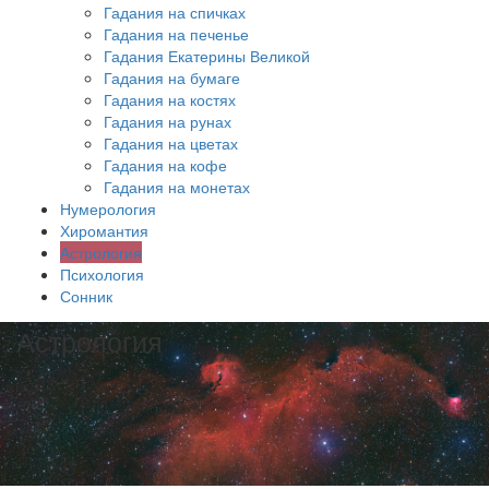
Гадания на спичках
Гадания на печенье
Гадания Екатерины Великой
Гадания на бумаге
Гадания на костях
Гадания на рунах
Гадания на цветах
Гадания на кофе
Гадания на монетах
Нумерология
Хиромантия
Астрология
Психология
Сонник
Астрология