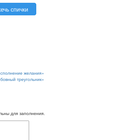
ечь спички
исполнение желания»
юбовный треугольник»
ельны для заполнения.