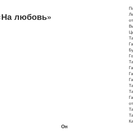
П
 «На любовь»
Ле
о
В
Цы
Т
Г
Б
Г
Т
Г
Г
Г
Т
Т
Г
о
Т
Т
К
Он