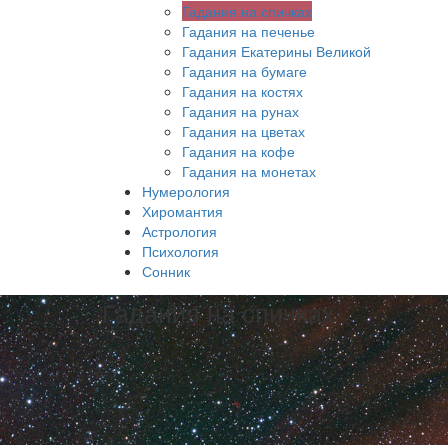
Гадания на спичках
Гадания на печенье
Гадания Екатерины Великой
Гадания на бумаге
Гадания на костях
Гадания на рунах
Гадания на цветах
Гадания на кофе
Гадания на монетах
Нумерология
Хиромантия
Астрология
Психология
Сонник
Гадания на спичках