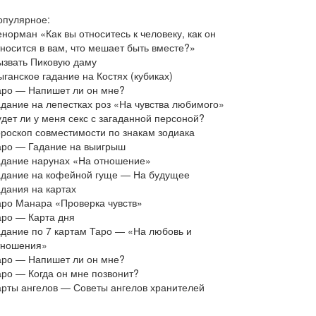
опулярное:
норман «Как вы относитесь к человеку, как он
тносится в вам, что мешает быть вместе?»
ызвать Пиковую даму
ганское гадание на Костях (кубиках)
аро — Напишет ли он мне?
адание на лепестках роз «На чувства любимого»
удет ли у меня секс с загаданной персоной?
ороскоп совместимости по знакам зодиака
аро — Гадание на выигрыш
адание нарунах «На отношение»
адание на кофейной гуще — На будущее
адания на картах
аро Манара «Проверка чувств»
аро — Карта дня
адание по 7 картам Таро — «На любовь и
тношения»
аро — Напишет ли он мне?
аро — Когда он мне позвонит?
арты ангелов — Советы ангелов хранителей