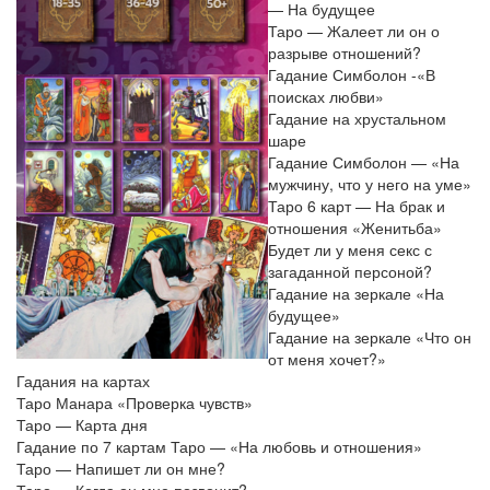
— На будущее
Таро — Жалеет ли он о
разрыве отношений?
Гадание Симболон -«В
поисках любви»
Гадание на хрустальном
шаре
Гадание Симболон — «На
мужчину, что у него на уме»
Таро 6 карт — На брак и
отношения «Женитьба»
Будет ли у меня секс с
загаданной персоной?
Гадание на зеркале «На
будущее»
Гадание на зеркале «Что он
от меня хочет?»
Гадания на картах
Таро Манара «Проверка чувств»
Таро — Карта дня
Гадание по 7 картам Таро — «На любовь и отношения»
Таро — Напишет ли он мне?