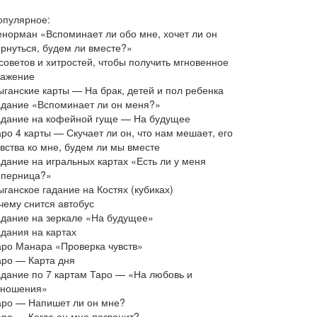
опулярное:
енорман «Вспоминает ли обо мне, хочет ли он
ернуться, будем ли вместе?»
 советов и хитростей, чтобы получить мгновенное
важение
ыганские карты — На брак, детей и пол ребенка
адание «Вспоминает ли он меня?»
адание на кофейной гуще — На будущее
аро 4 карты — Скучает ли он, что нам мешает, его
увства ко мне, будем ли мы вместе
адание на игральных картах «Есть ли у меня
оперница?»
ганское гадание на Костях (кубиках)
чему снится автобус
адание на зеркале «На будущее»
адания на картах
аро Манара «Проверка чувств»
аро — Карта дня
адание по 7 картам Таро — «На любовь и
тношения»
аро — Напишет ли он мне?
аро — Когда он мне позвонит?