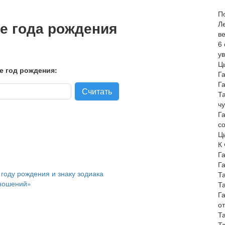
П
е года рождения
Л
в
6
у
Ц
е год рождения:
Г
Г
Т
ч
Г
с
Цы
К 
Г
Г
году рождения и знаку зодиака
Т
тношений»
Т
Г
о
Т
Т