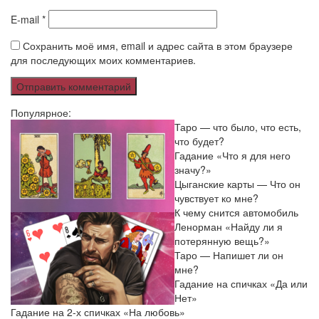
E-mail
*
Сохранить моё имя, email и адрес сайта в этом браузере
для последующих моих комментариев.
Популярное:
Таро — что было, что есть,
что будет?
Гадание «Что я для него
значу?»
Цыганские карты — Что он
чувствует ко мне?
К чему снится автомобиль
Ленорман «Найду ли я
потерянную вещь?»
Таро — Напишет ли он
мне?
Гадание на спичках «Да или
Нет»
Гадание на 2-х спичках «На любовь»