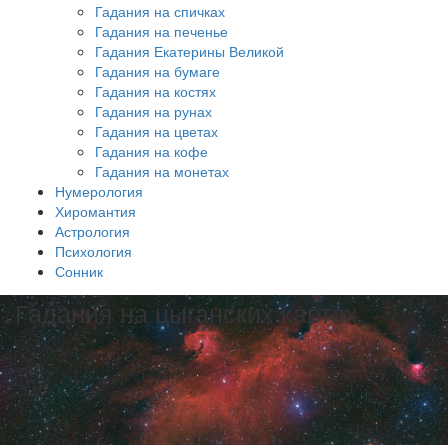
Гадания на спичках
Гадания на печенье
Гадания Екатерины Великой
Гадания на бумаге
Гадания на костях
Гадания на рунах
Гадания на цветах
Гадания на кофе
Гадания на монетах
Нумерология
Хиромантия
Астрология
Психология
Сонник
Гадания на цыганских картах