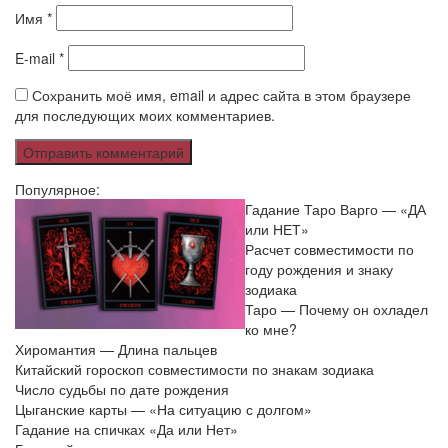
Имя
*
E-mail
*
Сохранить моё имя, email и адрес сайта в этом браузере
для последующих моих комментариев.
Популярное:
Гадание Таро Варго — «ДА
или НЕТ»
Расчет совместимости по
году рождения и знаку
зодиака
Таро — Почему он охладел
ко мне?
Хиромантия — Длина пальцев
Китайский гороскоп совместимости по знакам зодиака
Число судьбы по дате рождения
Цыганские карты — «На ситуацию с долгом»
Гадание на спичках «Да или Нет»