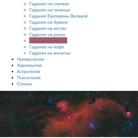
Гадания на спичках
Гадания на печенье
Гадания Екатерины Великой
Гадания на бумаге
Гадания на костях
Гадания на рунах
Гадания на цветах
Гадания на кофе
Гадания на монетах
Нумерология
Хиромантия
Астрология
Психология
Сонник
Гадания на цветах