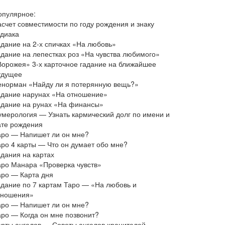
опулярное:
асчет совместимости по году рождения и знаку
одиака
адание на 2-х спичках «На любовь»
адание на лепестках роз «На чувства любимого»
Ворожея» 3-х карточное гадание на ближайшее
удущее
енорман «Найду ли я потерянную вещь?»
адание нарунах «На отношение»
адание на рунах «На финансы»
умерология — Узнать кармический долг по имени и
ате рождения
аро — Напишет ли он мне?
аро 4 карты — Что он думает обо мне?
адания на картах
аро Манара «Проверка чувств»
аро — Карта дня
адание по 7 картам Таро — «На любовь и
тношения»
аро — Напишет ли он мне?
аро — Когда он мне позвонит?
арты ангелов — Советы ангелов хранителей