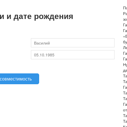
П
и и дате рождения
Р
з
Г
Г
«
б
Л
Г
Г
Н
д
Т
Т
Г
Т
Т
Г
о
Т
Т
К